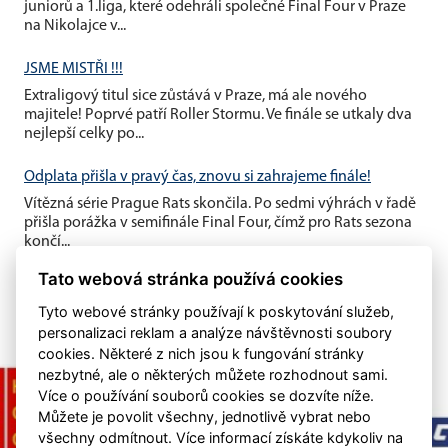
juniorů a 1.liga, které odehráli společné Final Four v Praze
na Nikolajce v...
JSME MISTŘI !!!
Extraligový titul sice zůstává v Praze, má ale nového
majitele! Poprvé patří Roller Stormu. Ve finále se utkaly dva
nejlepší celky po...
Odplata přišla v pravý čas, znovu si zahrajeme finále!
Vítězná série Prague Rats skončila. Po sedmi výhrách v řadě
přišla porážka v semifinále Final Four, čímž pro Rats sezona
končí...
Tato webová stránka používá cookies
Tyto webové stránky používají k poskytování služeb,
personalizaci reklam a analýze návštěvnosti soubory
cookies. Některé z nich jsou k fungování stránky
nezbytné, ale o některých můžete rozhodnout sami.
Více o používání souborů cookies se dozvíte níže.
Můžete je povolit všechny, jednotlivě vybrat nebo
všechny odmítnout. Více informací získáte kdykoliv na