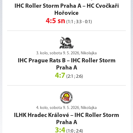
IHC Roller Storm Praha A
–
HC Cvočkaři
Hořovice
4:5 sn
(1:1 ; 3:3 - 0:1)
3. kolo, sobota 9. 5. 2026, Nikolajka
IHC Prague Rats B
–
IHC Roller Storm
Praha A
4:7
(2:1 ; 2:6)
4. kolo, sobota 9. 5. 2026, Nikolajka
ILHK Hradec Králové
–
IHC Roller Storm
Praha A
3:4
(1:0 ; 2:4)