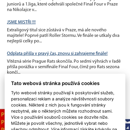
juniorů a 1.liga, které odehráli společné Final Four v Praze
na Nikolajce v...
JSME MISTŘI !!!
Extraligový titul sice zůstává v Praze, má ale nového
majitele! Poprvé patří Roller Stormu. Ve finále se utkaly dva
nejlepší celky po...
Odplata přišla v pravý čas, znovu si zahrajeme finále!
Vítězná série Prague Rats skončila. Po sedmi výhrách v řadě
přišla porážka v semifinále Final Four, čímž pro Rats sezona
končí...
Tato webová stránka používá cookies
Tyto webové stránky používají k poskytování služeb,
personalizaci reklam a analýze návštěvnosti soubory
cookies. Některé z nich jsou k fungování stránky
nezbytné, ale o některých můžete rozhodnout sami.
Více o používání souborů cookies se dozvíte níže.
Můžete je povolit všechny, jednotlivě vybrat nebo
všechny odmítnout. Více informací získáte kdykoliv na