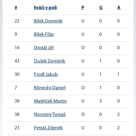
#
hráči v poli
P
G
A
22
Bílek Dominik
U
0
0
9
Bílek Filip
U
0
0
16
Dostál Jiří
O
0
0
43
Dušek Dominik
U
1
0
30
Frodl Jakub
U
1
1
7
Klinecký Daniel
O
1
0
39
Matějček Martin
U
3
0
38
Novotný Tomáš
O
0
2
23
Petráš Zdeněk
U
0
2