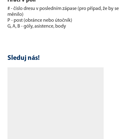
Hráči v poli
# - číslo dresu v posledním zápase (pro případ, že by se
měnilo)
P - post (obránce nebo útočník)
G, A, B - góly, asistence, body
Sleduj nás!