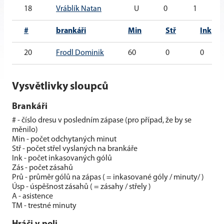
18
Vráblík Natan
U
0
1
#
brankáři
Min
Stř
Ink
20
Frodl Dominik
60
0
0
Vysvětlivky sloupců
Brankáři
# - číslo dresu v posledním zápase (pro případ, že by se
měnilo)
Min - počet odchytaných minut
Stř - počet střel vyslaných na brankáře
Ink - počet inkasovaných gólů
Zás - počet zásahů
Prů - průměr gólů na zápas ( = inkasované góly / minuty/ )
Úsp - úspěšnost zásahů ( = zásahy / střely )
A - asistence
TM - trestné minuty