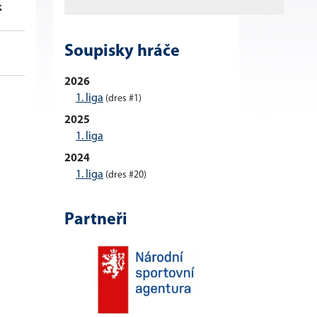
k
Zás
Prů
Úsp
So
Soupisky hráče
0
3.00
0.00
0
2026
1. liga
(dres #1)
2025
1. liga
2024
1. liga
(dres #20)
Partneři