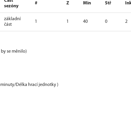
Část
#
Z
Min
Stř
In
sezóny
základní
1
1
40
0
2
část
e by se měnilo)
 minuty/Délka hrací jednotky )