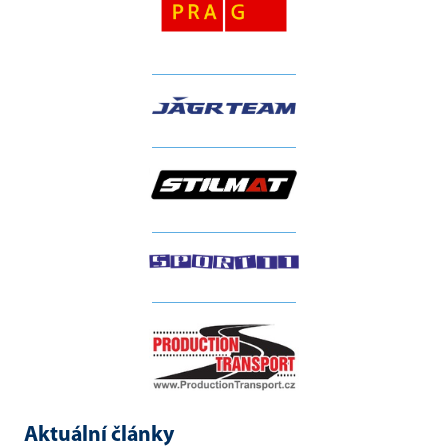
__________________
__________________
__________________
__________________
Aktuální články