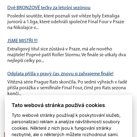
Dvě BRONZOVÉ tečky za letošní sezónou
Poslední soutěže, které poznali své vítěze byly Extraliga
juniorů a 1.liga, které odehráli společné Final Four v Praze
na Nikolajce v...
JSME MISTŘI !!!
Extraligový titul sice zůstává v Praze, má ale nového
majitele! Poprvé patří Roller Stormu. Ve finále se utkaly dva
nejlepší celky po...
Odplata přišla v pravý čas, znovu si zahrajeme finále!
Vítězná série Prague Rats skončila. Po sedmi výhrách v řadě
přišla porážka v semifinále Final Four, čímž pro Rats sezona
končí...
Tato webová stránka používá cookies
Tyto webové stránky používají k poskytování služeb,
personalizaci reklam a analýze návštěvnosti soubory
cookies. Některé z nich jsou k fungování stránky
nezbytné, ale o některých můžete rozhodnout sami.