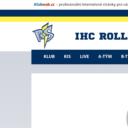
Klub
web.cz
– profesionální internetové stránky pro vá
KLUB
KIS
LIVE
A-TÝM
B-