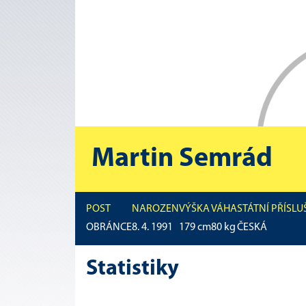
Martin Semrád
POST
NAROZEN
VÝŠKA
VÁHA
STÁTNÍ PŘÍSL
OBRÁNCE
8. 4. 1991
179
cm
80
kg
ČESKÁ
Statistiky