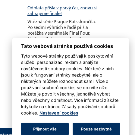
Odplata přišla v pravý čas, znovu si
zahrajeme finále!
Vítězná série Prague Rats skončila.
Po sedmi výhrách v řadě přišla
porážka v semifinále Final Four,
čímž pro Rats sezona končí...
Tato webová stránka používá cookies
Tyto webové stránky používají k poskytování
služeb, personalizaci reklam a analýze
návštěvnosti soubory cookies. Některé z nich
jsou k fungování stránky nezbytné, ale o
některých můžete rozhodnout sami. Více o
používání souborů cookies se dozvíte níže.
Můžete je povolit všechny, jednotlivě vybrat
nebo všechny odmítnout. Více informací získáte
kdykoliv na stránce Zásady používání souborů
cookies.
Nastavení cookies
Přijmout vše
Pouze nezbytné