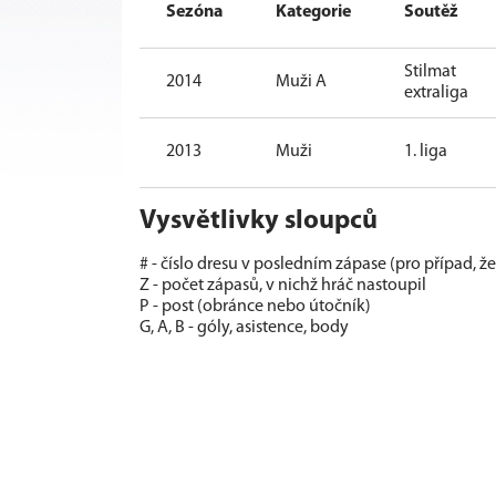
Sezóna
Kategorie
Soutěž
Stilmat
2014
Muži A
extraliga
2013
Muži
1. liga
Vysvětlivky sloupců
# - číslo dresu v posledním zápase (pro případ, ž
Z - počet zápasů, v nichž hráč nastoupil
P - post (obránce nebo útočník)
G, A, B - góly, asistence, body