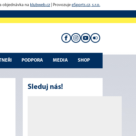
 a objednávka na
klubweb.cz
| Provozuje
eSports.cz, s.r.o.
TNEŘI
PODPORA
MEDIA
SHOP
Sleduj nás!