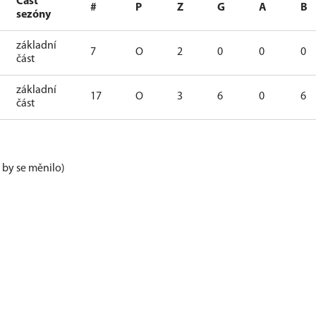
Část
#
P
Z
G
A
B
sezóny
základní
7
O
2
0
0
0
část
základní
17
O
3
6
0
6
část
e by se měnilo)