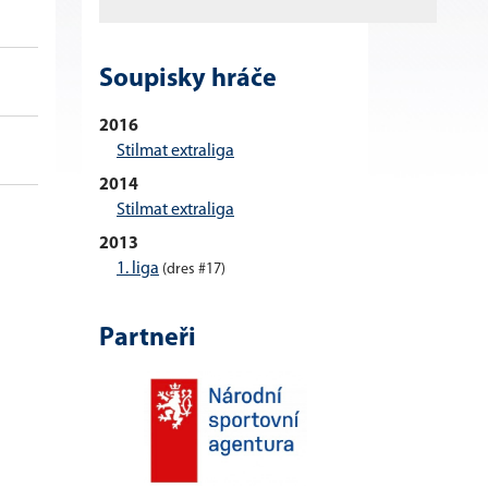
+
-
+/-
TM
2
5
Soupisky hráče
0
0
0
2
1
0
2016
0
0
0
0
0
0
Stilmat extraliga
2014
Stilmat extraliga
2013
1. liga
(dres #17)
Partneři