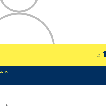
#
UŠNOST