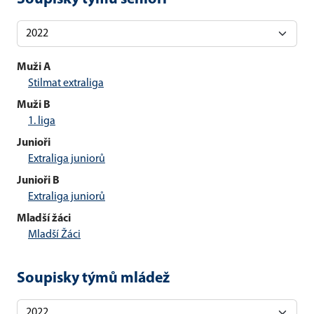
Muži A
Stilmat extraliga
Muži B
1. liga
Junioři
Extraliga juniorů
Junioři B
Extraliga juniorů
Mladší žáci
Mladší Žáci
Soupisky týmů mládež