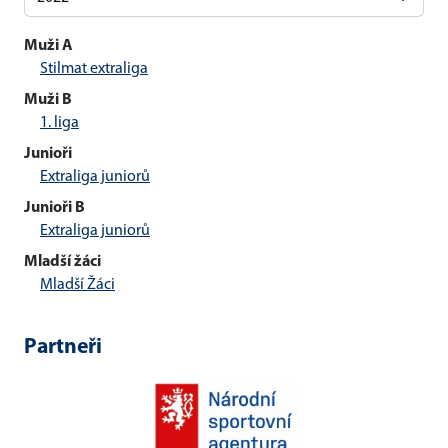
Muži A
Stilmat extraliga
Muži B
1. liga
Junioři
Extraliga juniorů
Junioři B
Extraliga juniorů
Mladší žáci
Mladší Žáci
Partneři