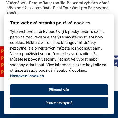
Vítězná série Prague Rats skončila. Po sedmi výhrách v řadě
přišla porážka v semifinále Final Four, čímž pro Rats sezona
končí...
Tato webová stránka používá cookies
Tyto webové stránky používají k poskytování služeb,
personalizaci reklam a analýze návštěvnosti soubory
cookies. Některé z nich jsou k fungování stránky
nezbytné, ale o některých můžete rozhodnout sami.
Více o používání souborů cookies se dozvíte níže.
Můžete je povolit všechny, jednotlivě vybrat nebo
všechny odmítnout. Více informací získáte kdykoliv na
stránce Zásady používání souborů cookies.
Nastavení cookies
Přijmout vše
©
eSports s.r.o.
&
IHC Roller Storm Praha
- kontakt:
info@rollerstorm.cz
Pouze nezbytné
Nastavení cookies
RSS