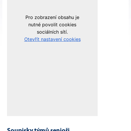
Soupisky týmů senioři