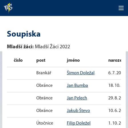
Soupiska
Mladší žáci:
Mladší Žáci 2022
číslo
post
jméno
narozen
Brankář
Šimon Doležal
6. 7. 2010
Obránce
Jan Bumba
18. 10. 20
Obránce
Jan Pelech
29. 8. 2010
Obránce
Jakub Števo
10. 6. 2010
Útočnice
Filip Doležel
1. 10. 2010