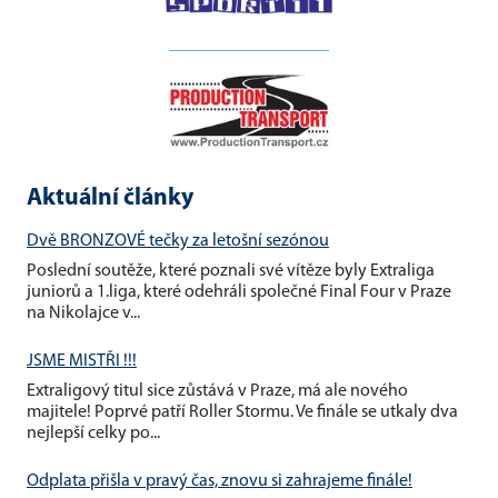
__________________
Aktuální články
Dvě BRONZOVÉ tečky za letošní sezónou
Poslední soutěže, které poznali své vítěze byly Extraliga
juniorů a 1.liga, které odehráli společné Final Four v Praze
na Nikolajce v...
JSME MISTŘI !!!
Extraligový titul sice zůstává v Praze, má ale nového
majitele! Poprvé patří Roller Stormu. Ve finále se utkaly dva
nejlepší celky po...
Odplata přišla v pravý čas, znovu si zahrajeme finále!