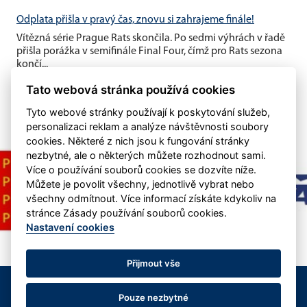
Odplata přišla v pravý čas, znovu si zahrajeme finále!
Vítězná série Prague Rats skončila. Po sedmi výhrách v řadě
přišla porážka v semifinále Final Four, čímž pro Rats sezona
končí...
Tato webová stránka používá cookies
Tyto webové stránky používají k poskytování služeb,
personalizaci reklam a analýze návštěvnosti soubory
cookies. Některé z nich jsou k fungování stránky
nezbytné, ale o některých můžete rozhodnout sami.
Více o používání souborů cookies se dozvíte níže.
Můžete je povolit všechny, jednotlivě vybrat nebo
všechny odmítnout. Více informací získáte kdykoliv na
stránce Zásady používání souborů cookies.
Nastavení cookies
Přijmout vše
©
eSports s.r.o.
&
IHC Roller Storm Praha
- kontakt:
info@rollerstorm.cz
Pouze nezbytné