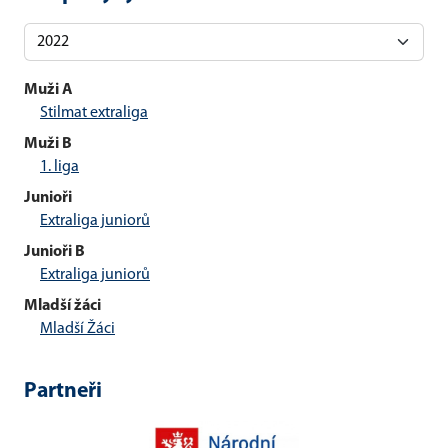
Muži A
Stilmat extraliga
Muži B
1. liga
Junioři
Extraliga juniorů
Junioři B
Extraliga juniorů
Mladší žáci
Mladší Žáci
Partneři