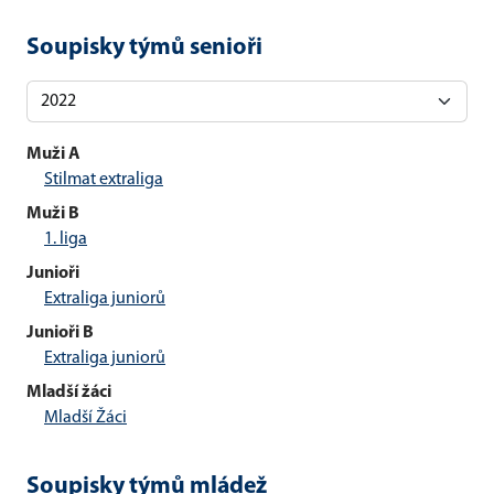
Soupisky týmů senioři
Muži A
Stilmat extraliga
Muži B
1. liga
Junioři
Extraliga juniorů
Junioři B
Extraliga juniorů
Mladší žáci
Mladší Žáci
Soupisky týmů mládež