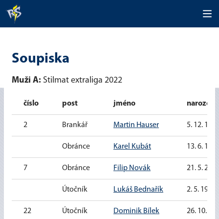
Soupiska
Muži A:
Stilmat extraliga 2022
číslo
post
jméno
narozen
2
Brankář
Martin Hauser
5. 12. 199
Obránce
Karel Kubát
13. 6. 198
7
Obránce
Filip Novák
21. 5. 200
Útočník
Lukáš Bednařík
2. 5. 1997
22
Útočník
Dominik Bílek
26. 10. 19