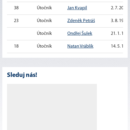
38
Útočník
Jan Kvapil
2. 7. 2000
23
Útočník
Zdeněk Petráš
3. 8. 1991
Útočník
Ondřej Šulek
21. 1. 199
18
Útočník
Natan Vráblík
14. 5. 199
Sleduj nás!